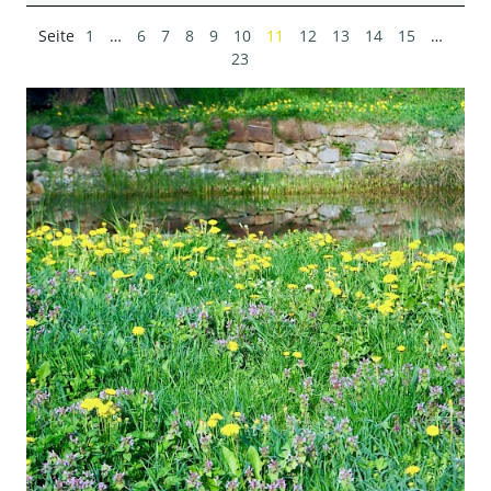
1
…
6
7
8
9
10
11
12
13
14
15
…
23