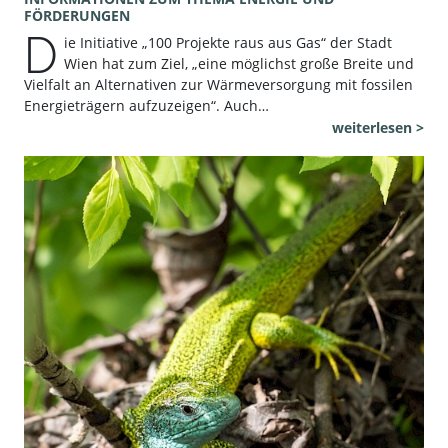
FÖRDERUNGEN
D
ie Initiative „100 Projekte raus aus Gas“ der Stadt
Wien hat zum Ziel, „eine möglichst große Breite und
Vielfalt an Alternativen zur Wärmeversorgung mit fossilen
Energieträgern aufzuzeigen“. Auch…
weiterlesen >