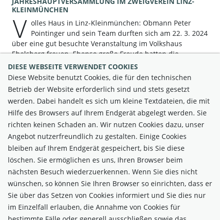
JAHRESHAUPTVERSAMMLUNG IM ZWEIGVEREIN LINZ-
KLEINMÜNCHEN
V
olles Haus in Linz-Kleinmünchen: Obmann Peter
Pointinger und sein Team durften sich am 22. 3. 2024
über eine gut besuchte Veranstaltung im Volkshaus
Ebelsberg freuen. Ebenso große Freude hatten die…
weiterlesen >
DIESE WEBSEITE VERWENDET COOKIES
Diese Website benutzt Cookies, die für den technischen
1
…
6
7
8
9
10
11
12
13
14
15
…
Betrieb der Website erforderlich sind und stets gesetzt
23
werden. Dabei handelt es sich um kleine Textdateien, die mit
Hilfe des Browsers auf Ihrem Endgerät abgelegt werden. Sie
richten keinen Schaden an. Wir nutzen Cookies dazu, unser
Angebot nutzerfreundlich zu gestalten. Einige Cookies
bleiben auf Ihrem Endgerät gespeichert, bis Sie diese
löschen. Sie ermöglichen es uns, Ihren Browser beim
nächsten Besuch wiederzuerkennen. Wenn Sie dies nicht
wünschen, so können Sie Ihren Browser so einrichten, dass er
Sie über das Setzen von Cookies informiert und Sie dies nur
im Einzelfall erlauben, die Annahme von Cookies für
bestimmte Fälle oder generell ausschließen sowie das