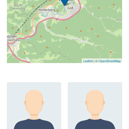
Leaflet
| ©
OpenStreetMap