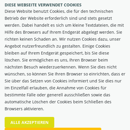
Gärten
DIESE WEBSEITE VERWENDET COOKIES
Diese Website benutzt Cookies, die für den technischen
Betrieb der Website erforderlich sind und stets gesetzt
Derzeit keine freien Gärten
werden. Dabei handelt es sich um kleine Textdateien, die mit
Hilfe des Browsers auf Ihrem Endgerät abgelegt werden. Sie
richten keinen Schaden an. Wir nutzen Cookies dazu, unser
Angebot nutzerfreundlich zu gestalten. Einige Cookies
bleiben auf Ihrem Endgerät gespeichert, bis Sie diese
löschen. Sie ermöglichen es uns, Ihren Browser beim
nächsten Besuch wiederzuerkennen. Wenn Sie dies nicht
wünschen, so können Sie Ihren Browser so einrichten, dass er
Sie über das Setzen von Cookies informiert und Sie dies nur
im Einzelfall erlauben, die Annahme von Cookies für
bestimmte Fälle oder generell ausschließen sowie das
automatische Löschen der Cookies beim Schließen des
VERBAND DER ÖBB-LANDWIRTSCHAFT
Browsers aktivieren.
1050 Wien, Margaretenstraße 166
Behörde: Bundespolizeidirektion Wien ZVR-Zahl:
ALLE AKZEPTIEREN
250680054 Für den Inhalt verantwortlich: Robert Hofmann